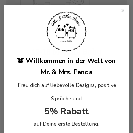
12-18 Monate Baby
🐼 Willkommen in der Welt von
Longsleeve
Mr. & Mrs. Panda
Shop now
Freu dich auf liebevolle Designs, positive
Sprüche und
5% Rabatt
auf Deine erste Bestellung.