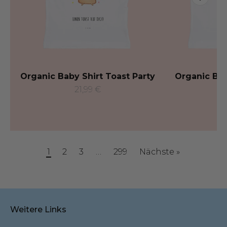
Organic Baby Shirt Toast Party
Organic Bab
21,99 €
21
1
2
3
…
299
Nächste »
Weitere Links