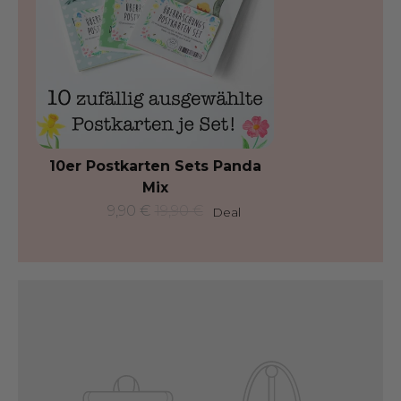
10er Postkarten Sets Panda
Mix
Normaler
9,90 €
19,90 €
Deal
Preis