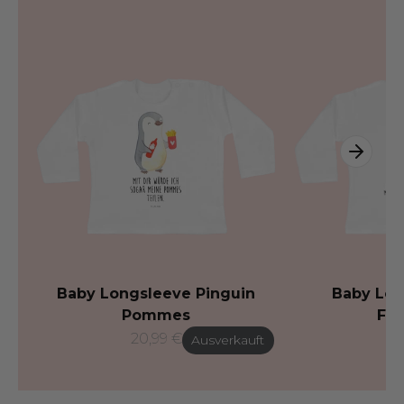
Baby Longsleeve Pinguin
Baby Lon
Pommes
Fl
20,99 €
20
t
Ausverkauft