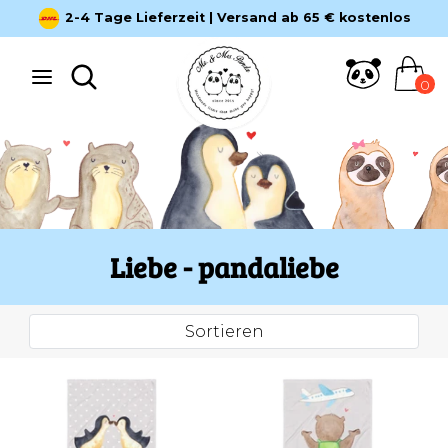
Direkt
2-4 Tage Lieferzeit | Versand ab 65 € kostenlos
zum
Inhalt
Suche
Suchen
0
Suchen
Suche
Liebe - pandaliebe
Sortieren