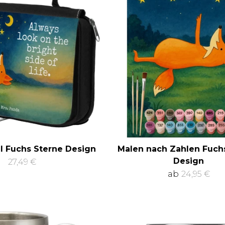
l Fuchs Sterne Design
Malen nach Zahlen Fuch
Design
27,49 €
ab
24,95 €