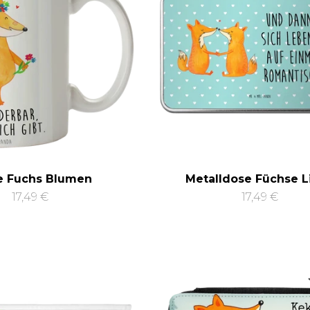
e Fuchs Blumen
Metalldose Füchse L
17,49 €
17,49 €