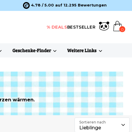
4.78 / 5.00 auf 12.295 Bewertungen
% DEALS
BESTSELLER
0
Geschenke-Finder
Weitere Links
erzen wärmen.
Sortieren nach
Lieblinge