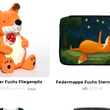
er Fuchs Fliegenpilz
Federmappe Fuchs Stern
Normaler
,90 €
24,90 €
ab
32,99 €
Deal
Preis