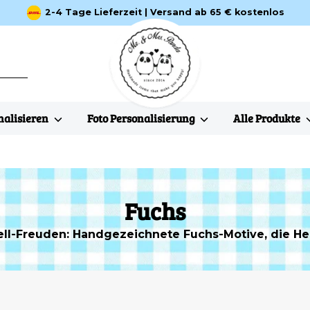
2-4 Tage Lieferzeit | Versand ab 65 € kostenlos
nalisieren
Foto Personalisierung
Alle Produkte
Fuchs
ell-Freuden: Handgezeichnete Fuchs-Motive, die H