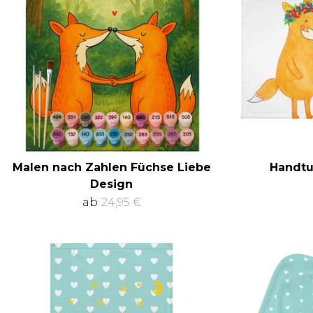
Malen nach Zahlen Füchse Liebe
Handtu
Design
ab
24,95 €