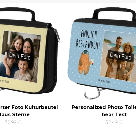
erter Foto Kulturbeutel
Personalized Photo Toil
aus Sterne
bear Test
32,99 €
32,49 €