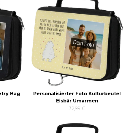
etry Bag
Personalisierter Foto Kulturbeutel
Eisbär Umarmen
32,99 €