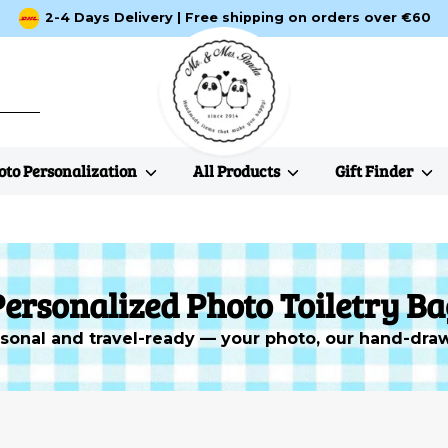
2-4 Days Delivery | Free shipping on orders over €60
oto Personalization
All Products
Gift Finder
ersonalized Photo Toiletry B
rsonal and travel-ready — your photo, our hand-dra