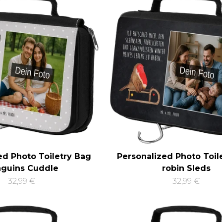
ed Photo Toiletry Bag
Personalized Photo Toil
guins Cuddle
robin Sleds
32,99 €
32,99 €