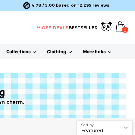
4.78 / 5.00 based on 12,295 reviews
% OFF DEALS
BESTSELLER
0
Collections
Clothing
More links
ag
wn charm.
Sort by
Featured