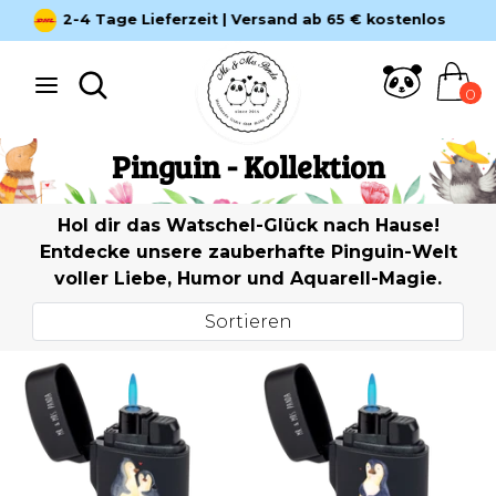
Direkt
4.78 / 5.00 auf 12.295 Bewertungen
zum
Inhalt
Suche
Suchen
0
Suchen
Suche
Pinguin - Kollektion
Hol dir das Watschel-Glück nach Hause!
Entdecke unsere zauberhafte Pinguin-Welt
voller Liebe, Humor und Aquarell-Magie.
Sortieren