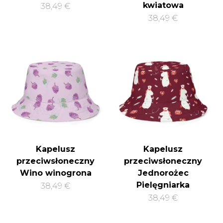
kwiatowa
38,49 €
38,49 €
Kapelusz
Kapelusz
przeciwsłoneczny
przeciwsłoneczny
Wino winogrona
Jednorożec
Pielęgniarka
38,49 €
38,49 €