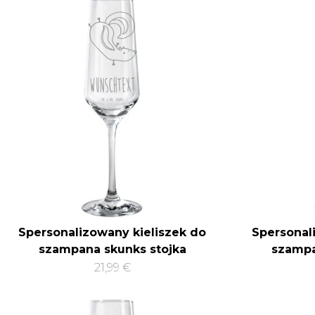
Spersonalizowany kieliszek do
Spersonal
szampana skunks stojka
szampa
21,99 €