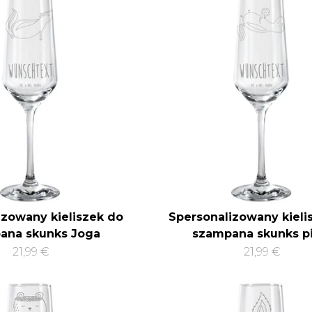
izowany kieliszek do
Spersonalizowany kieli
ana skunks Joga
szampana skunks pi
21,99 €
21,99 €