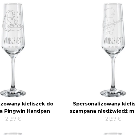
izowany kieliszek do
Spersonalizowany kieli
a Pingwin Handpan
szampana niedźwiedź m
21,99 €
21,99 €