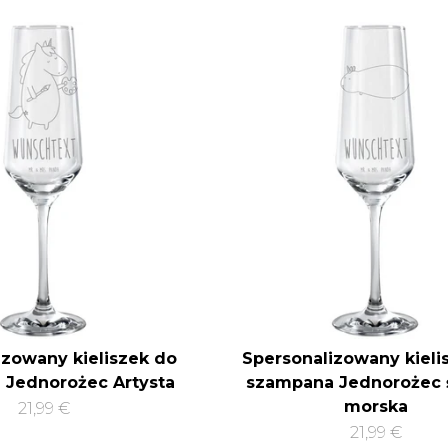
izowany kieliszek do
Spersonalizowany kieli
Jednorożec Artysta
szampana Jednorożec 
morska
21,99 €
21,99 €