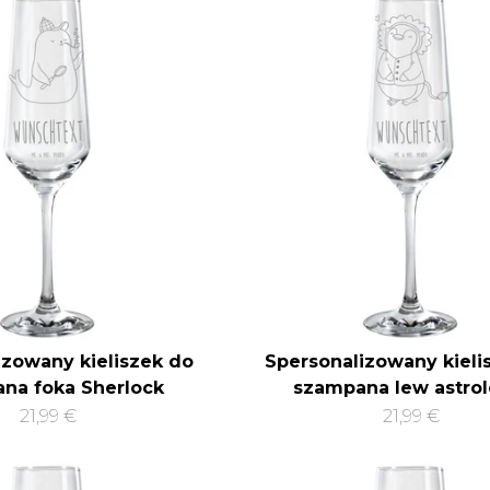
izowany kieliszek do
Spersonalizowany kieli
na foka Sherlock
szampana lew astrol
21,99 €
21,99 €