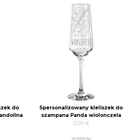
szek do
Spersonalizowany kieliszek do
andolina
szampana Panda wiolonczela
21,99 €