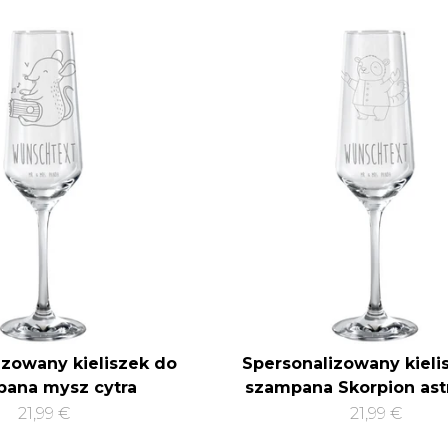
izowany kieliszek do
Spersonalizowany kieli
ana mysz cytra
szampana Skorpion ast
21,99 €
21,99 €