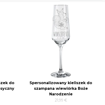
szek do
Spersonalizowany kieliszek do
asyczny
szampana wiewiórka Boże
Narodzenie
21,99 €