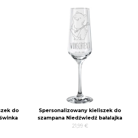
szek do
Spersonalizowany kieliszek do
świnka
szampana Niedźwiedź bałalajka
21,99 €