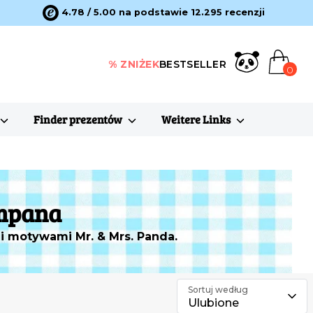
4.78 / 5.00 na podstawie 12.295 recenzji
% ZNIŻEK
BESTSELLER
0
Finder prezentów
Weitere Links
ampana
i motywami Mr. & Mrs. Panda.
Sortuj według
Ulubione