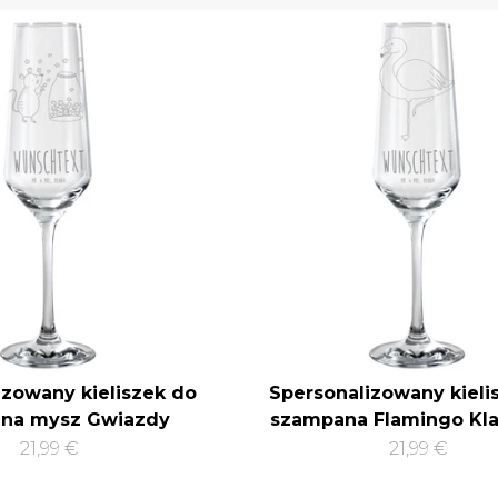
izowany kieliszek do
Spersonalizowany kieli
na mysz Gwiazdy
szampana Flamingo Kl
21,99 €
21,99 €