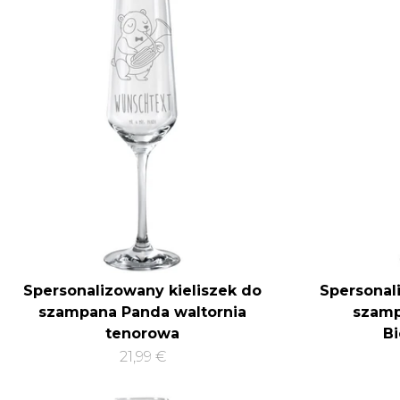
Spersonalizowany kieliszek do
Spersonal
szampana Panda waltornia
szamp
tenorowa
B
21,99 €