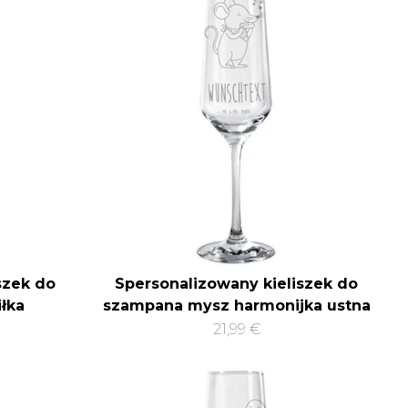
szek do
Spersonalizowany kieliszek do
łka
szampana mysz harmonijka ustna
21,99 €