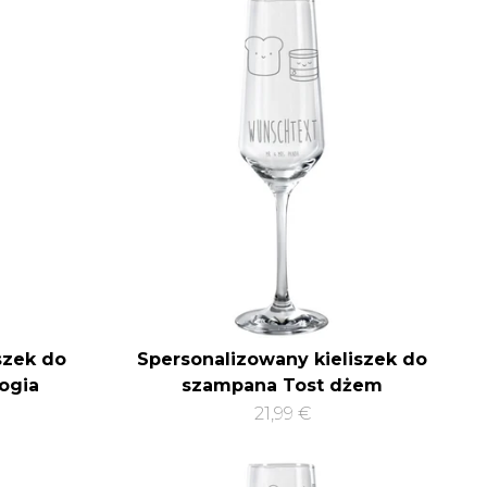
szek do
Spersonalizowany kieliszek do
ogia
szampana Tost dżem
21,99 €