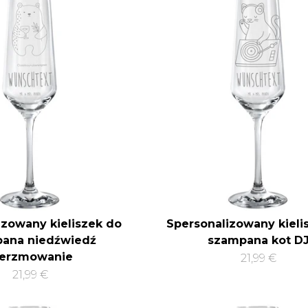
izowany kieliszek do
Spersonalizowany kieli
ana niedźwiedź
szampana kot D
ierzmowanie
21,99 €
21,99 €