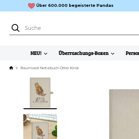
Direkt
Über 600.000 begeisterte Pandas
zum
Inhalt
Suchen
Suche
NEU!
Überraschungs-Boxen
Perso
Baumwoll Notizbuch Otter Kind