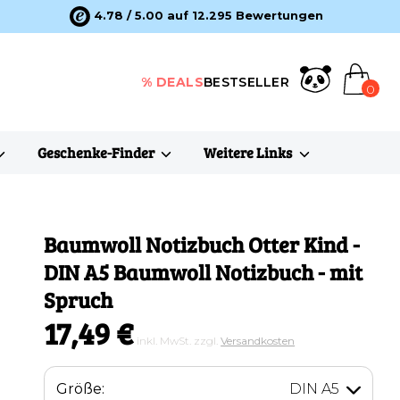
4.78 / 5.00 auf 12.295 Bewertungen
% DEALS
BESTSELLER
0
Geschenke-Finder
Weitere Links
Baumwoll Notizbuch Otter Kind
-
DIN A5 Baumwoll Notizbuch - mit
Spruch
17,49 €
inkl. MwSt. zzgl.
Versandkosten
Größe:
DIN A5