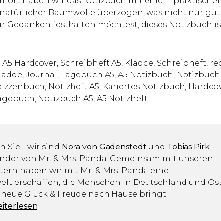
Komfort haben wir das Notizbuch mit einem praktisc
t natürlicher Baumwolle überzogen, was nicht nur gut 
ur Gedanken festhalten möchtest, dieses Notizbuch ist
 Hardcover, Schreibheft A5, Kladde, Schreibheft, re
ladde, Journal, Tagebuch A5, A5 Notizbuch, Notizbuch 
izzenbuch, Notizheft A5, Kariertes Notizbuch, Hardcov
tagebuch, Notizbuch A5, A5 Notizheft
n Sie - wir sind
Nora von Gadenstedt
und
Tobias Pirk
ünder von Mr. & Mrs. Panda. Gemeinsam mit unseren
tern haben wir mit Mr. & Mrs. Panda eine
lt erschaffen, die Menschen in Deutschland und Öst
 neue Glück & Freude nach Hause bringt.
eiterlesen