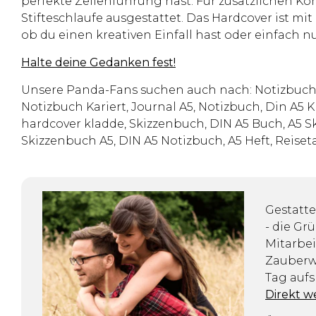
perfekte Zeilenführung hast. Für zusätzlichen 
Stifteschlaufe ausgestattet. Das Hardcover ist mi
ob du einen kreativen Einfall hast oder einfach n
Halte deine Gedanken fest!
Unsere Panda-Fans suchen auch nach: Notizbuch A5
Notizbuch Kariert, Journal A5, Notizbuch, Din A5 K
hardcover kladde, Skizzenbuch, DIN A5 Buch, A5 Sk
Skizzenbuch A5, DIN A5 Notizbuch, A5 Heft, Reise
Gestatte
- die Gr
Mitarbei
Zauberwe
Tag aufs
Direkt w