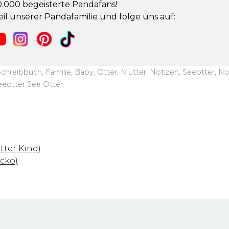
.000 begeisterte Pandafans!
il unserer Pandafamilie und folge uns auf:
chreibbuch, Familie, Baby, Otter, Mutter, Notizen, Seeotter, No
eeotter See Otter
tter Kind)
cko)