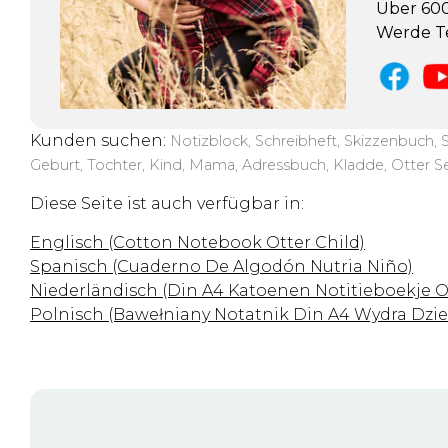
Über 600
Werde Te
Kunden suchen:
Notizblock, Schreibheft, Skizzenbuch, S
Geburt, Tochter, Kind, Mama, Adressbuch, Kladde, Otter S
Diese Seite ist auch verfügbar in:
Englisch (Cotton Notebook Otter Child)
Spanisch (Cuaderno De Algodón Nutria Niño)
Niederländisch (Din A4 Katoenen Notitieboekje O
Polnisch (Bawełniany Notatnik Din A4 Wydra Dzie