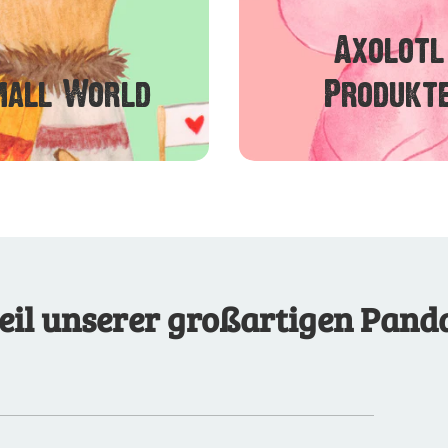
Axolotl
mall World
Produkt
eil unserer großartigen Panda