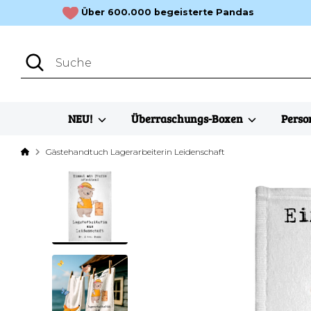
Direkt
Über 600.000 begeisterte Pandas
zum
Inhalt
Suchen
Suche
NEU!
Überraschungs-Boxen
Perso
Gästehandtuch Lagerarbeiterin Leidenschaft