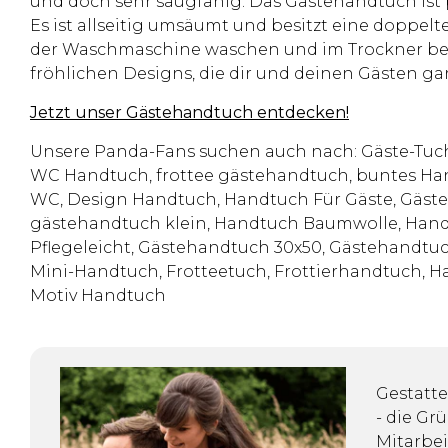
und doch sehr saugfähig. Das Gästehandtuch ist 
Es ist allseitig umsäumt und besitzt eine doppelte
der Waschmaschine waschen und im Trockner bei 
fröhlichen Designs, die dir und deinen Gästen ga
Jetzt unser Gästehandtuch entdecken!
Unsere Panda-Fans suchen auch nach: Gäste-Tuch
WC Handtuch, frottee gästehandtuch, buntes Ha
WC, Design Handtuch, Handtuch Für Gäste, Gäs
gästehandtuch klein, Handtuch Baumwolle, Hand
Pflegeleicht, Gästehandtuch 30x50, Gästehandtu
Mini-Handtuch, Frotteetuch, Frottierhandtuch, 
Motiv Handtuch
Gestatte
- die Gr
Mitarbei