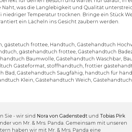
perfekt für deinen Besuch und wartet nur darauf, in 
 Naht, was die Langlebigkeit und Qualität unterstreich
niedriger Temperatur trocknen. Bringe ein Stück Wel
rantiert ein Lächeln ins Gesicht zaubern werden.
, gästetuch frottee, Handtuch, Gästehandtuch Hoch
ndtuch, gästehandtuch frottee, Gästehandtuch Badez
tehandtuch Baumwolle, Gästehandtuch Waschbar, Ba
tuch Gästeformat, stoffhandtuch, frottier gästehan
ch Bad, Gästehandtuch Saugfähig, handtuch für hän
Handtuch Klein, Gästehandtuch Weich, Gästehandtuch
n Sie - wir sind
Nora von Gadenstedt
und
Tobias Pirk
ünder von Mr. & Mrs. Panda. Gemeinsam mit unseren
tern haben wir mit Mr. & Mrs. Panda eine