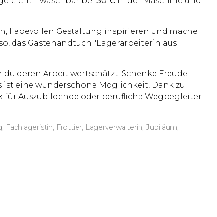
egeleicht – waschbar bei
30°C
in der Maschine und
n, liebevollen Gestaltung inspirieren und mache
o, das Gästehandtuch "Lagerarbeiterin aus
ehr du deren Arbeit wertschätzt. Schenke Freude
s ist eine wunderschöne Möglichkeit, Dank zu
enk für Auszubildende oder berufliche Wegbegleiter
achlageristin, Frottier, Lagerverwalterin, Jubiläum,