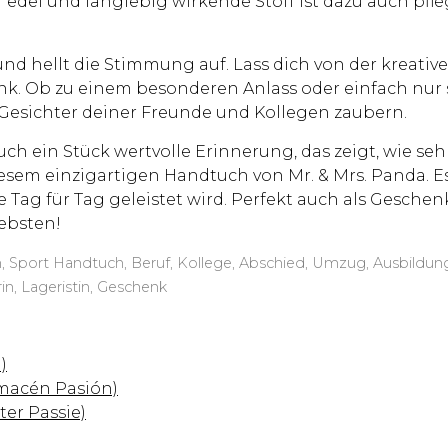
 edel und langlebig wirkende Stoff ist dazu auch pfl
d hellt die Stimmung auf. Lass dich von der kreative
k. Ob zu einem besonderen Anlass oder einfach nur s
e Gesichter deiner Freunde und Kollegen zaubern.
auch ein Stück wertvolle Erinnerung, das zeigt, wie s
esem einzigartigen Handtuch von Mr. & Mrs. Panda. E
ie Tag für Tag geleistet wird. Perfekt auch als Gesch
iebsten!
Sport Handtuch, Beruf, Kollege, Abschied, Umzug, Ausbildung, F
in, Lageristin, Geschenk
)
lmacén Pasión)
er Passie)