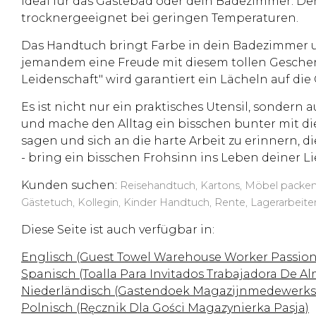
ideal für das Gästebad oder dein Badezimmer. Der
trocknergeeignet bei geringen Temperaturen.
Das Handtuch bringt Farbe in dein Badezimmer un
jemandem eine Freude mit diesem tollen Geschen
Leidenschaft" wird garantiert ein Lächeln auf di
Es ist nicht nur ein praktisches Utensil, sondern 
und mache den Alltag ein bisschen bunter mit di
sagen und sich an die harte Arbeit zu erinnern, d
- bring ein bisschen Frohsinn ins Leben deiner L
Kunden suchen:
Reisehandtuch, Kartons, Möbel packen, 
Gästetuch, Kollegin, Kinder Handtuch, Rente, Lagerarbeiter
Diese Seite ist auch verfügbar in:
Englisch (Guest Towel Warehouse Worker Passion
Spanisch (Toalla Para Invitados Trabajadora De A
Niederländisch (Gastendoek Magazijnmedewerkst
Polnisch (Ręcznik Dla Gości Magazynierka Pasja)