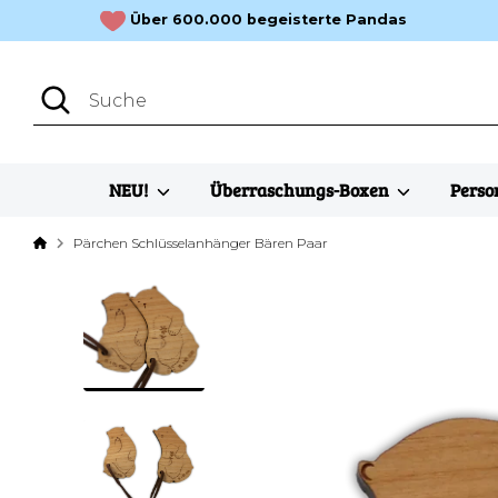
Direkt
Über 600.000 begeisterte Pandas
zum
Inhalt
Suchen
Suche
NEU!
Überraschungs-Boxen
Perso
Pärchen Schlüsselanhänger Bären Paar