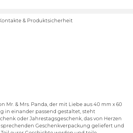
Kontakte & Produktsicherheit
 Mr. & Mrs. Panda, der mit Liebe aus 40 mm x 60
 in einander passend gestaltet, steht
schenk oder Jahrestagsgeschenk, das von Herzen
ansprechenden Geschenkverpackung geliefert und
Teil eurer Geschichte werden und teile