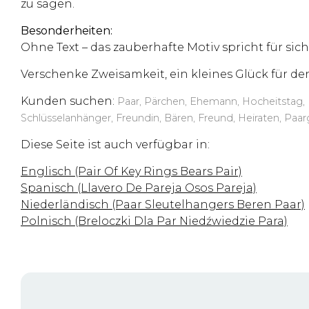
zu sagen.
Besonderheiten:
Ohne Text – das zauberhafte Motiv spricht für sich
Verschenke Zweisamkeit, ein kleines Glück für den
Kunden suchen:
Paar, Pärchen, Ehemann, Hocheitstag, P
Schlüsselanhänger, Freundin, Bären, Freund, Heiraten, Paa
Diese Seite ist auch verfügbar in:
Englisch (Pair Of Key Rings Bears Pair)
Spanisch (Llavero De Pareja Osos Pareja)
Niederländisch (Paar Sleutelhangers Beren Paar)
Polnisch (Breloczki Dla Par Niedźwiedzie Para)