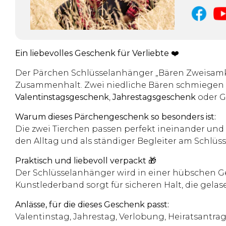
Ein liebevolles Geschenk für Verliebte
❤️
Der Pärchen Schlüsselanhänger „Bären Zweisamk
Zusammenhalt. Zwei niedliche Bären schmiegen sic
Valentinstagsgeschenk
,
Jahrestagsgeschenk
oder 
Warum dieses Pärchengeschenk so besonders ist:
Die zwei Tierchen passen perfekt ineinander und s
den Alltag und als ständiger Begleiter am Schlü
Praktisch und liebevoll verpackt
🎁
Der Schlüsselanhänger wird in einer hübschen Ge
Kunstlederband sorgt für sicheren Halt, die gela
Anlässe, für die dieses Geschenk passt:
Valentinstag, Jahrestag, Verlobung, Heiratsantra