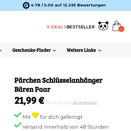
4.78 / 5.00 auf 12.295 Bewertungen
% DEALS
BESTSELLER
0
Geschenke-Finder
Weitere Links
Pärchen Schlüsselanhänger
Bären Paar
21,99 €
inkl. MwSt. zzgl.
Versandkosten
Mit
für dich gefertigt
Versand innerhalb von 48 Stunden