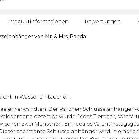
Produktinformationen
Bewertungen
selanhänger von Mr. & Mrs. Panda.
Nicht in Wasser eintauchen.
eelenverwandten: Der Pärchen Schlüsselanhänger von
derband gefertigt wurde. Jedes Tierpaar, sorgfältig
zwischen zwei Menschen. Ein ideales Valentinstagsge
 Dieser charmante Schlüsselanhänger wird in einer 
eigung. Lass diesen liebevollen Begleiter zu einem 