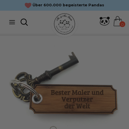
Direkt
Über 600.000 begeisterte Pandas
zum
Inhalt
Suche
Suchen
0
Suchen
Suche