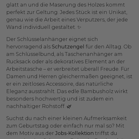
glatt an und die Maserung des Holzes kommt
perfekt zur Geltung. Jedes Stück ist ein Unikat,
genau wie die Arbeit eines Verputzers, der jede
Wand individuell gestaltet. ✨
Der Schlüsselanhänger eignet sich
hervorragend als
Schutzengel
für den Alltag. Ob
am Schlüsselbund, als Taschenanhänger am
Rucksack oder als dekoratives Element an der
Arbeitstasche – er verbreitet überall Freude. Für
Damen und Herren gleichermaßen geeignet, ist
er ein zeitloses Accessoire, das natürliche
Eleganz ausstrahlt. Das edle Bambusholz wirkt
besonders hochwertig und ist zudem ein
nachhaltiger Rohstoff. 🌿
Suchst du nach einer kleinen Aufmerksamkeit
zum Geburtstag oder einfach nur mal so? Mit
dem Motiv aus der
Jobs-Kollektion
triffst du