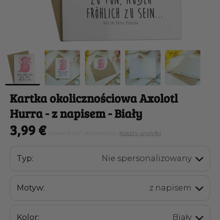
Kartka okolicznościowa Axolotl
Hurra
- z napisem - Biały
3,99 €
zawiera VAT dodatkowo.
Koszty wysyłki
Typ:
Nie spersonalizowany
Motyw:
z napisem
Kolor:
Biały