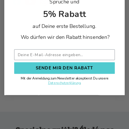
Sprüche und
5% Rabatt
Klienci szukają:
Freude, Klappkarte, Glückwunschkarte,
auf Deine erste Bestellung.
Lurch, Hochzeitskarte, Spaß, Molch, Schwanzlurch,
Wo dürfen wir den Rabatt hinsenden?
fröhlich, Einladungskarte, Axolotl, Geburtstagskarte,
Motivation, Zufriedenheit, Axolot, Lurche
Ta strona jest również dostępna w:
Deutsch (Grusskarte Axolotl Hurra)
SENDE MIR DEN RABATT
Angielski (Greetings Card Axolotl Hooray)
Mit der Anmeldung zum Newsletter akzeptierst Du unsere
Hiszpański (Tarjeta De Felicitación Ajolote
Datenschutzerklärung
.
¡hurra!)
Niderlandzki (Wenskaart Axolotl Hoera)