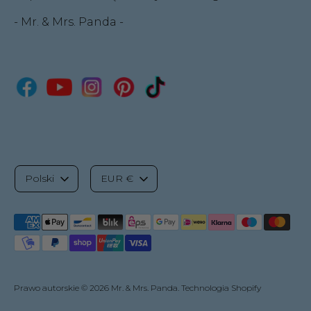
- Mr. & Mrs. Panda -
J
W
Polski
EUR €
ę
a
Akceptowane
z
l
metody
płatności
y
u
Prawo autorskie © 2026
Mr. & Mrs. Panda
. Technologia Shopify
k
t