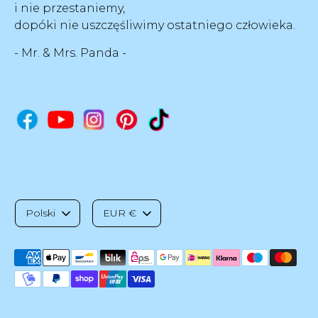
i nie przestaniemy,
dopóki nie uszczęśliwimy ostatniego człowieka.
- Mr. & Mrs. Panda -
J
W
Polski
EUR €
ę
a
Akceptowane
z
l
metody
płatności
y
u