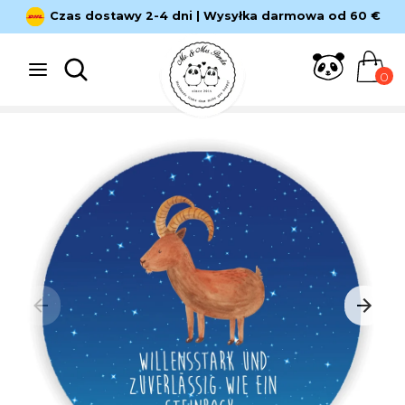
Bezpośrednio
Czas dostawy 2-4 dni | Wysyłka darmowa od 60 €
do
treści
Szukaj
Szukaj
0
Szukaj
Szukaj